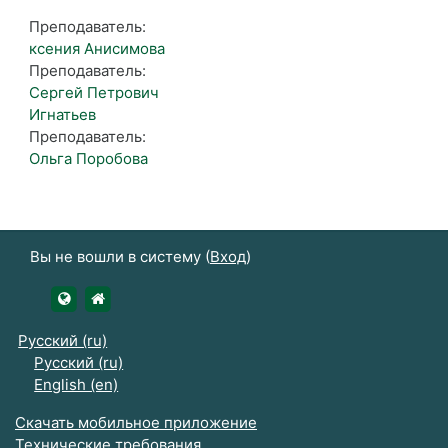
Преподаватель:
ксения Анисимова
Преподаватель:
Сергей Петрович
Игнатьев
Преподаватель:
Ольга Поробова
Вы не вошли в систему (
Вход
)
https://udsau.ru
https://vk.com/izhgsha_pk
Русский ‎(ru)‎
Русский ‎(ru)‎
English ‎(en)‎
Скачать мобильное приложение
Технические требования