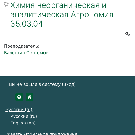
Химия неорганическая и
аналитическая Агрономия
35.03.04
Преподаватель:
Валентин Сентемов
Вы не вошли в систему (
Вход
)
https://udsau.ru
https://vk.com/izhgsha_pk
Русский ‎(ru)‎
Русский ‎(ru)‎
English ‎(en)‎
Скачать мобильное приложение