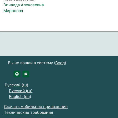
Зинаида Алексеевна
Миронова
Вы не вошли в систему (
Вход
)
https://udsau.ru
https://vk.com/izhgsha_pk
Русский ‎(ru)‎
Русский ‎(ru)‎
English ‎(en)‎
Скачать мобильное приложение
Технические требования