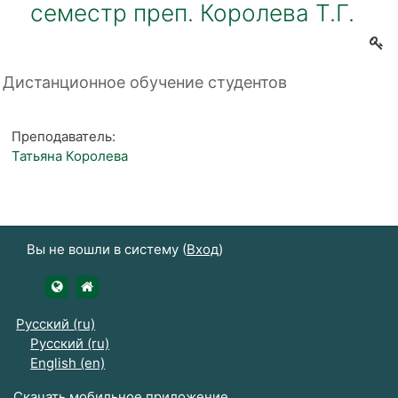
семестр преп. Королева Т.Г.
Дистанционное обучение студентов
Преподаватель:
Татьяна Королева
Вы не вошли в систему (
Вход
)
https://udsau.ru
https://vk.com/izhgsha_pk
Русский ‎(ru)‎
Русский ‎(ru)‎
English ‎(en)‎
Скачать мобильное приложение