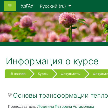
Перейти к основному содержанию
Боковая панель
УдГАУ
Русский ‎(ru)‎
Информация о курсе
В начало
Курсы
Факультеты
Факульте
Основы трансформации тепл
Преподаватель:
Людмила Петровна Артамонова