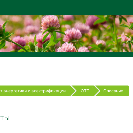
т энергетики и электрификации
ОТТ
Описание
оты