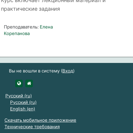
Курс включает лекционный материал и
практические задания
Преподаватель:
Елена
Корепанова
Вы не вошли в систему (
Вход
)
https://udsau.ru
https://vk.com/izhgsha_pk
Русский ‎(ru)‎
Русский ‎(ru)‎
English ‎(en)‎
Скачать мобильное приложение
Технические требования