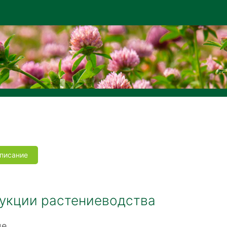
писание
дукции растениеводства
ме