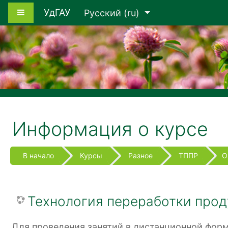
Перейти к основному содержанию
Боковая панель
УдГАУ
Русский ‎(ru)‎
Информация о курсе
В начало
Курсы
Разное
ТППР
О
Технология переработки про
Для проведения занятий в дистанционной фор