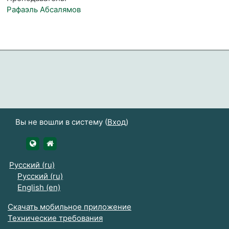
Рафаэль Абсалямов
Вы не вошли в систему (
Вход
)
https://udsau.ru
https://vk.com/izhgsha_pk
Русский ‎(ru)‎
Русский ‎(ru)‎
English ‎(en)‎
Скачать мобильное приложение
Технические требования