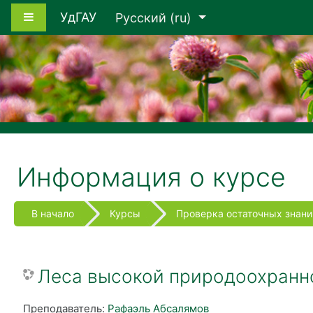
Перейти к основному содержанию
Боковая панель
УдГАУ
Русский ‎(ru)‎
Информация о курсе
В начало
Курсы
Проверка остаточных знани
Леса высокой природоохранно
Преподаватель:
Рафаэль Абсалямов