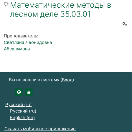
Математические методы в
лесном деле 35.03.01
Преподаватель:
Светлана Леонидовна
Абсалямова
Вы не вошли в систему (
Вход
)
https://udsau.ru
https://vk.com/izhgsha_pk
Русский ‎(ru)‎
Русский ‎(ru)‎
English ‎(en)‎
Скачать мобильное приложение