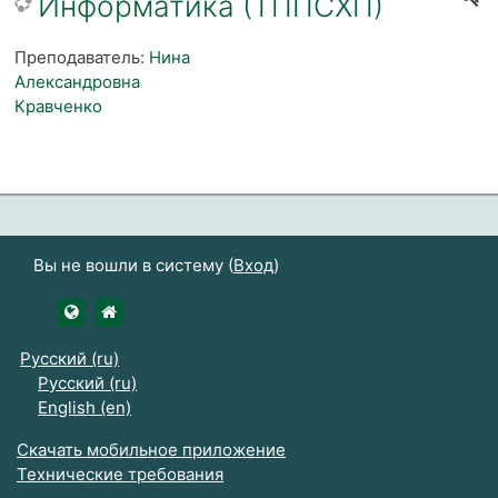
Информатика (ТППСХП)
Преподаватель:
Нина
Александровна
Кравченко
Вы не вошли в систему (
Вход
)
https://udsau.ru
https://vk.com/izhgsha_pk
Русский ‎(ru)‎
Русский ‎(ru)‎
English ‎(en)‎
Скачать мобильное приложение
Технические требования