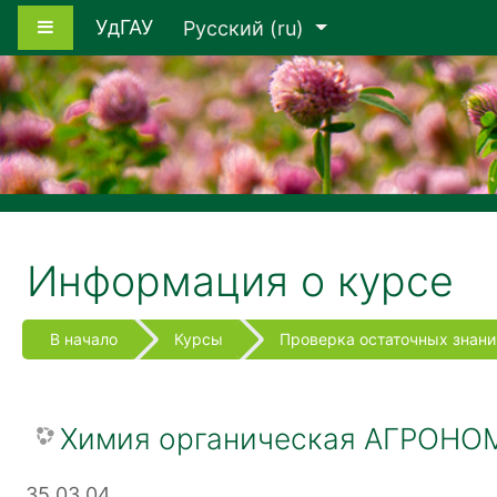
Перейти к основному содержанию
Боковая панель
УдГАУ
Русский ‎(ru)‎
Информация о курсе
В начало
Курсы
Проверка остаточных знани
Химия органическая АГРОНО
35.03.04