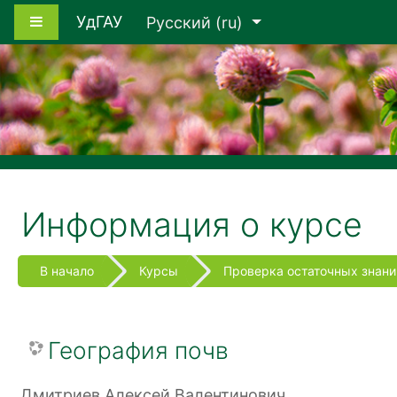
Перейти к основному содержанию
Боковая панель
УдГАУ
Русский ‎(ru)‎
Информация о курсе
В начало
Курсы
Проверка остаточных знани
География почв
Дмитриев Алексей Валентинович