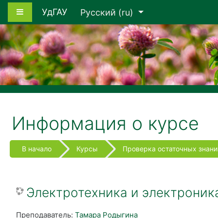
Перейти к основному содержанию
Боковая панель
УдГАУ
Русский ‎(ru)‎
Информация о курсе
В начало
Курсы
Проверка остаточных знани
Электротехника и электроника
Преподаватель:
Тамара Родыгина