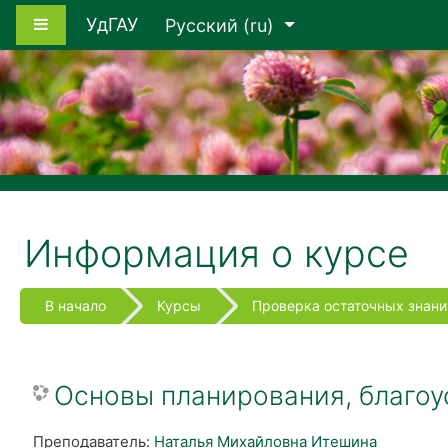
Перейти к основному содержанию
Боковая панель
УдГАУ
Русский ‎(ru)‎
Информация о курсе
В начало
Курсы
Проверка остаточных знани
Основы планирования, благоу
Преподаватель:
Наталья Михайловна Итешина