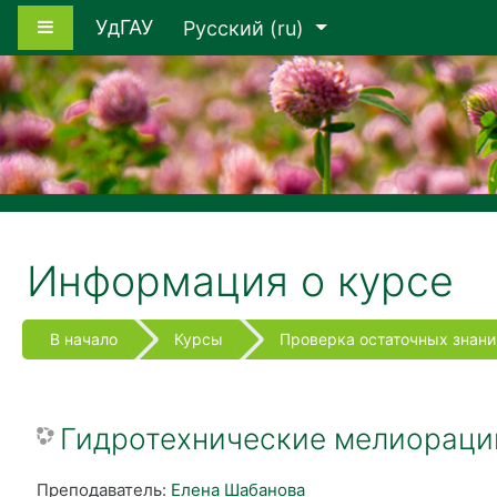
Перейти к основному содержанию
Боковая панель
УдГАУ
Русский ‎(ru)‎
Информация о курсе
В начало
Курсы
Проверка остаточных знани
Гидротехнические мелиорации
Преподаватель:
Елена Шабанова