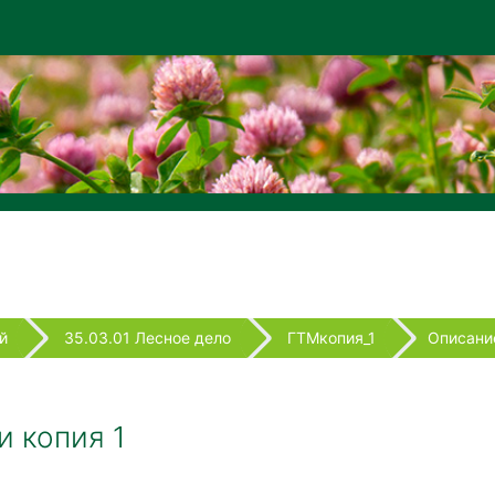
й
35.03.01 Лесное дело
ГТМкопия_1
Описани
 копия 1