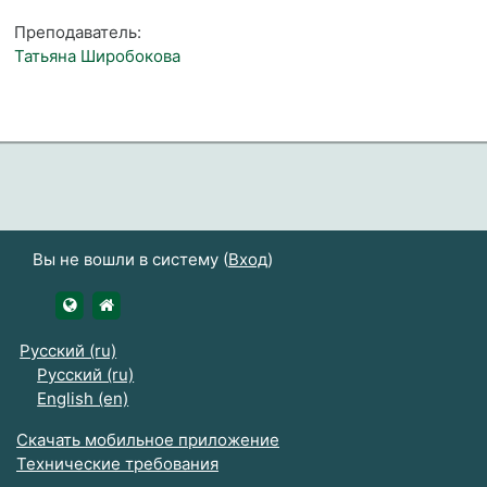
Преподаватель:
Татьяна Широбокова
Вы не вошли в систему (
Вход
)
https://udsau.ru
https://vk.com/izhgsha_pk
Русский ‎(ru)‎
Русский ‎(ru)‎
English ‎(en)‎
Скачать мобильное приложение
Технические требования