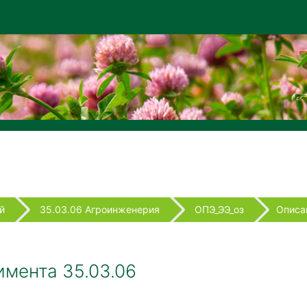
й
35.03.06 Агроинженерия
ОПЭ_ЭЭ_оз
Описа
мента 35.03.06