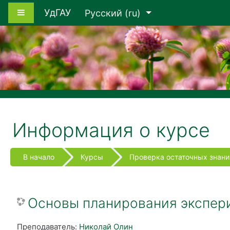
Перейти к основному содержанию
Боковая панель
УдГАУ
Русский ‎(ru)‎
Информация о курсе
В начало
Курсы
Проверка остаточных знани
Основы планирования экспери
Преподаватель:
Николай Олин