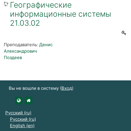
Географические
информационные системы
21.03.02
Преподаватель:
Денис
Александрович
Поздеев
Вы не вошли в систему (
Вход
)
https://udsau.ru
https://vk.com/izhgsha_pk
Русский ‎(ru)‎
Русский ‎(ru)‎
English ‎(en)‎