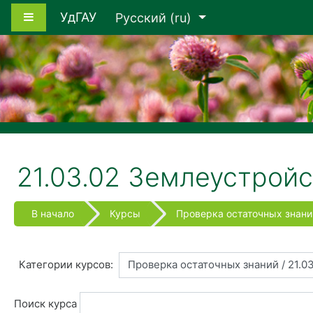
Перейти к основному содержанию
Боковая панель
УдГАУ
Русский ‎(ru)‎
21.03.02 Землеустройс
В начало
Курсы
Проверка остаточных знани
Категории курсов:
Поиск курса