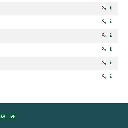
https://udsau.ru
https://vk.com/izhgsha_pk