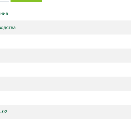
ание
водства
3.02