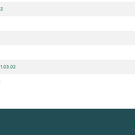
02
1.03.02
я