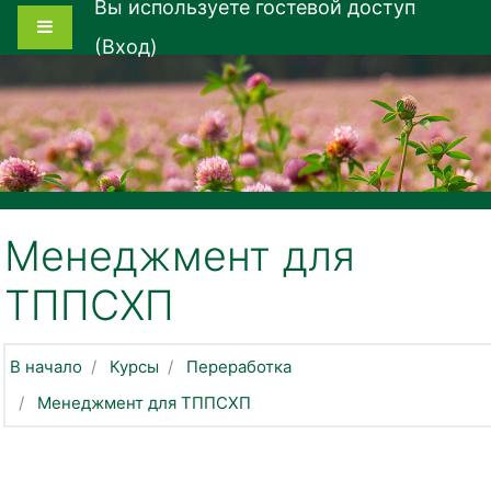
Вы используете гостевой доступ
Перейти к основному содержанию
Боковая панель
(
Вход
)
Менеджмент для
ТППСХП
В начало
Курсы
Переработка
Менеджмент для ТППСХП
Тематический план